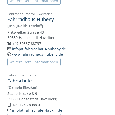
weitere Detailinformationen
Fahrräder / motor. Zweiräder
Fahrradhaus Hubeny
[Inh. Judith Tetzlaff]
Pritzwalker Straße 43
39539
Hansestadt Havelberg
+49 39387 88797
Telefon:
info[at]fahrradhaus-hubeny.de
E-Mail:
www.fahrradhaus-hubeny.de
WWW:
weitere Detailinformationen
Fahrschule | Firma
Fahrschule
[Daniela Klaukin]
Scabellstraße 8-9
39539
Hansestadt Havelberg
+49 174 7808890
Mobil:
info[at]fahrschule-klaukin.de
E-Mail: