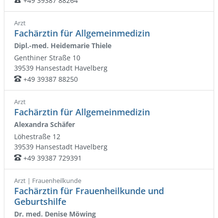
+49 39387 88264
Arzt
Fachärztin für Allgemeinmedizin
Dipl.-med. Heidemarie Thiele
Genthiner Straße 10
39539
Hansestadt Havelberg
+49 39387 88250
Telefon:
Arzt
Fachärztin für Allgemeinmedizin
Alexandra Schäfer
Löhestraße 12
39539
Hansestadt Havelberg
+49 39387 729391
Telefon:
Arzt | Frauenheilkunde
Fachärztin für Frauenheilkunde und
Geburtshilfe
Dr. med. Denise Möwing