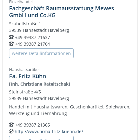
Einzelhandel
Fachgeschäft Raumausstattung Mewes
GmbH und Co.KG
Scabellstraße 1
39539
Hansestadt Havelberg
+49 39387 21637
Telefon:
+49 39387 21704
Telefon:
weitere Detailinformationen
Haushaltsartikel
Fa. Fritz Kühn
[Inh. Christiane Rateitschak]
Steinstraße 4/5
39539
Hansestadt Havelberg
Handel mit Haushaltswaren, Geschenkartikel, Spielwaren,
Werkzeug und Tiernahrung
+49 39387 21365
Telefon:
http://www.firma-fritz-kuehn.de/
WWW: