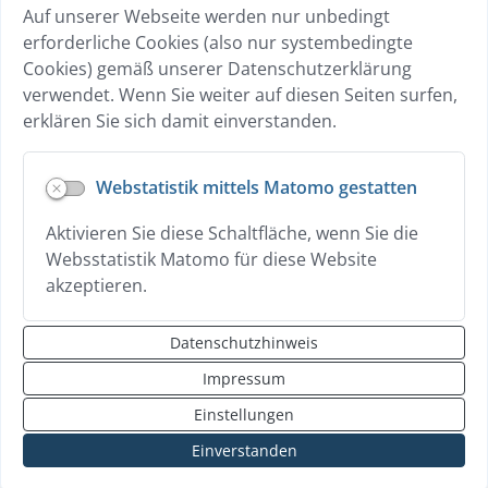
Auf unserer Webseite werden nur unbedingt
Breitband
erforderliche Cookies (also nur systembedingte
Übersicht Gewerbebetriebe
Cookies) gemäß unserer Datenschutzerklärung
Wohnen
verwendet. Wenn Sie weiter auf diesen Seiten surfen,
erklären Sie sich damit einverstanden.
Datenschutz
Webstatistik mittels Matomo gestatten
Hilfe zur Vorlesen-Funktion
Aktivieren Sie diese Schaltfläche, wenn Sie die
Erklärung zur Barrierefreiheit
Websstatistik Matomo für diese Website
Impressum
akzeptieren.
Kontakt
Datenschutzhinweis
Sitemap
Impressum
Login
Einstellungen
Einverstanden
nach oben