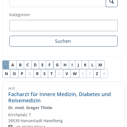
Such
Kategorien
Suchen
_
A
B
C
D
E
F
G
H
I
J
K
L
M
N
O
P
Q
R
S
T
U
V
W
X
Y
Z
#
Arzt
Facharzt für Innere Medizin, Diabetes und
Reisemedizin
Dr. med. Gregor Thiele
Kirchplatz 7
39539
Hansestadt Havelberg
Telefon: