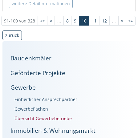
weitere Detailinformationen
91-100 von 328
««
«
...
8
9
10
11
12
...
»
»»
zurück
Baudenkmäler
Geförderte Projekte
Gewerbe
Einheitlicher Ansprechpartner
Gewerbeflächen
Übersicht Gewerbebetriebe
Immobilien & Wohnungsmarkt