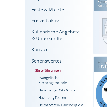
Evan
Kirc
Feste & Märkte
Freizeit aktiv
Kulinarische Angebote
& Unterkünfte
Kurtaxe
Sehenswertes
Heim
Havel
Gästeführungen
Evangelische
Kirchengemeinde
Havelberger City Guide
HavelbergTouren
Heimatverein Havelberg e.V.