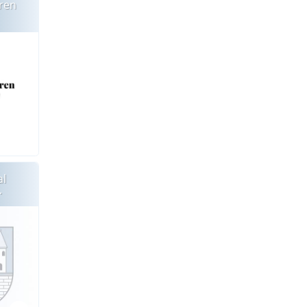
ren
al
.