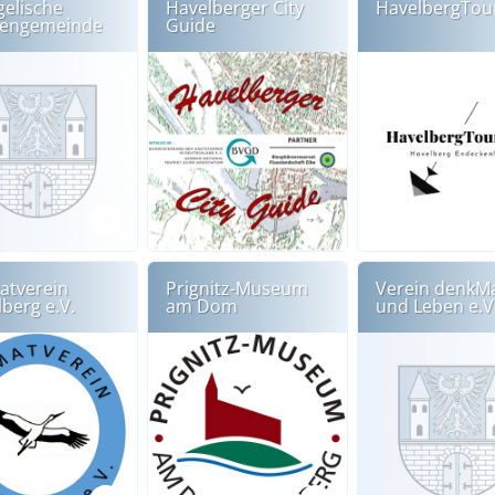
gelische
Havelberger City
HavelbergTou
hengemeinde
Guide
atverein
Prignitz-Museum
Verein denkM
berg e.V.
am Dom
und Leben e.V