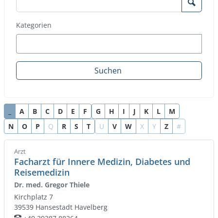
Such
Kategorien
Suchen
_
A
B
C
D
E
F
G
H
I
J
K
L
M
N
O
P
Q
R
S
T
U
V
W
X
Y
Z
#
Arzt
Facharzt für Innere Medizin, Diabetes und
Reisemedizin
Dr. med. Gregor Thiele
Kirchplatz 7
39539
Hansestadt Havelberg
Telefon: