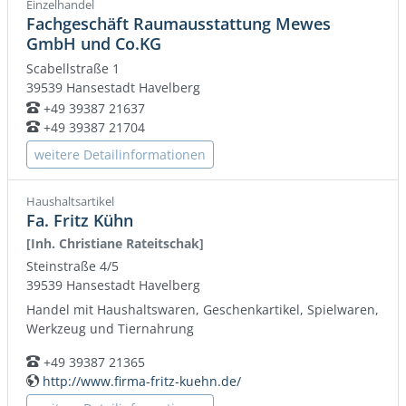
Einzelhandel
Fachgeschäft Raumausstattung Mewes
GmbH und Co.KG
Scabellstraße 1
39539
Hansestadt Havelberg
+49 39387 21637
Telefon:
+49 39387 21704
Telefon:
weitere Detailinformationen
Haushaltsartikel
Fa. Fritz Kühn
[Inh. Christiane Rateitschak]
Steinstraße 4/5
39539
Hansestadt Havelberg
Handel mit Haushaltswaren, Geschenkartikel, Spielwaren,
Werkzeug und Tiernahrung
+49 39387 21365
Telefon:
http://www.firma-fritz-kuehn.de/
WWW: