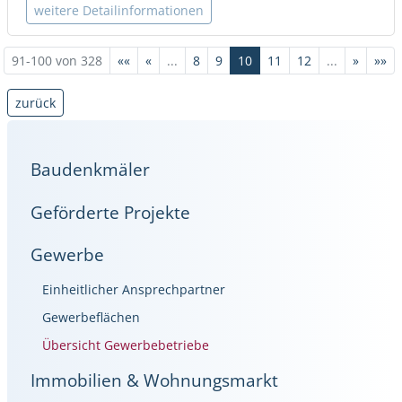
weitere Detailinformationen
91-100 von 328
««
«
...
8
9
10
11
12
...
»
»»
zurück
Baudenkmäler
Geförderte Projekte
Gewerbe
Einheitlicher Ansprechpartner
Gewerbeflächen
Übersicht Gewerbebetriebe
Immobilien & Wohnungsmarkt