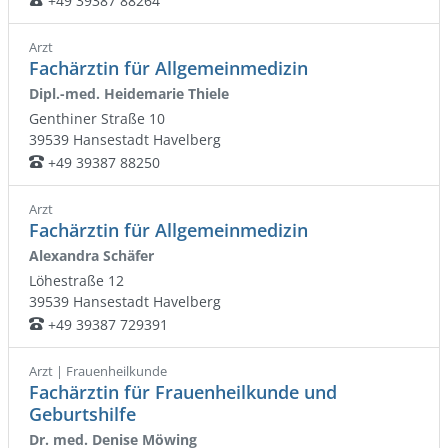
+49 39387 88264
Arzt
Fachärztin für Allgemeinmedizin
Dipl.-med. Heidemarie Thiele
Genthiner Straße 10
39539
Hansestadt Havelberg
+49 39387 88250
Telefon:
Arzt
Fachärztin für Allgemeinmedizin
Alexandra Schäfer
Löhestraße 12
39539
Hansestadt Havelberg
+49 39387 729391
Telefon:
Arzt | Frauenheilkunde
Fachärztin für Frauenheilkunde und
Geburtshilfe
Dr. med. Denise Möwing