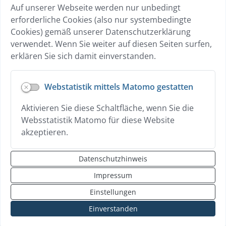
Auf unserer Webseite werden nur unbedingt
Breitband
erforderliche Cookies (also nur systembedingte
Übersicht Gewerbebetriebe
Cookies) gemäß unserer Datenschutzerklärung
Wohnen
verwendet. Wenn Sie weiter auf diesen Seiten surfen,
erklären Sie sich damit einverstanden.
Datenschutz
Webstatistik mittels Matomo gestatten
Hilfe zur Vorlesen-Funktion
Aktivieren Sie diese Schaltfläche, wenn Sie die
Erklärung zur Barrierefreiheit
Websstatistik Matomo für diese Website
Impressum
akzeptieren.
Kontakt
Datenschutzhinweis
Sitemap
Impressum
Login
Einstellungen
Einverstanden
nach oben