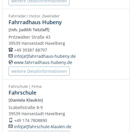
weitere Detailinformationen
Fahrräder / motor. Zweiräder
Fahrradhaus Hubeny
[Inh. Judith Tetzlaff]
Pritzwalker Straße 43
39539
Hansestadt Havelberg
+49 39387 88797
Telefon:
info[at]fahrradhaus-hubeny.de
E-Mail:
www.fahrradhaus-hubeny.de
WWW:
weitere Detailinformationen
Fahrschule | Firma
Fahrschule
[Daniela Klaukin]
Scabellstraße 8-9
39539
Hansestadt Havelberg
+49 174 7808890
Mobil:
info[at]fahrschule-klaukin.de
E-Mail: