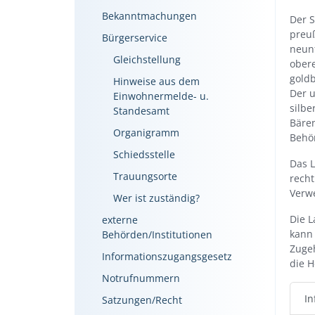
Bekanntmachungen
Der S
preuß
Bürgerservice
neunf
Gleichstellung
obere
gold
Hinweise aus dem
Der u
Einwohnermelde- u.
silb
Standesamt
Bären
Organigramm
Behö
Schiedsstelle
Das L
Trauungsorte
recht
Verwe
Wer ist zuständig?
Die 
externe
kann
Behörden/Institutionen
Zugeh
Informationszugangsgesetz
die 
Notrufnummern
In
Satzungen/Recht