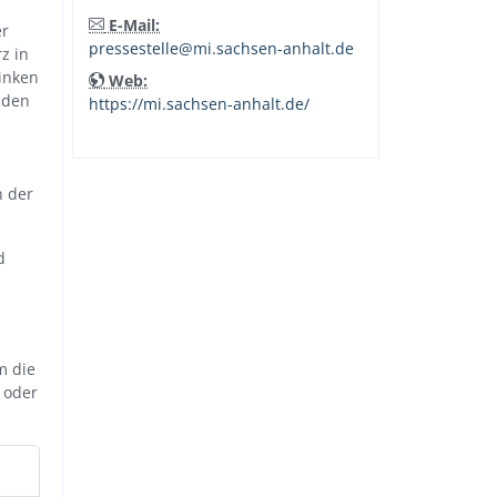
E-Mail:
er
pressestelle@mi.sachsen-anhalt.de
z in
inken
Web:
enden
https://mi.sachsen-anhalt.de/
n der
d
m die
 oder