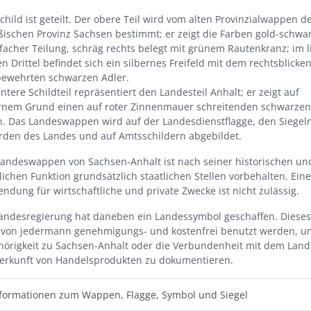
child ist geteilt. Der obere Teil wird vom alten Provinzialwappen d
ischen Provinz Sachsen bestimmt; er zeigt die Farben gold-schwar
acher Teilung, schräg rechts belegt mit grünem Rautenkranz; im l
n Drittel befindet sich ein silbernes Freifeld mit dem rechtsblick
bewehrten schwarzen Adler.
ntere Schildteil repräsentiert den Landesteil Anhalt; er zeigt auf
ernem Grund einen auf roter Zinnenmauer schreitenden schwarzen
. Das Landeswappen wird auf der Landesdienstflagge, den Siegel
rden des Landes und auf Amtsschildern abgebildet.
andeswappen von Sachsen-Anhalt ist nach seiner historischen un
lichen Funktion grundsätzlich staatlichen Stellen vorbehalten. Eine
ndung für wirtschaftliche und private Zwecke ist nicht zulässig.
Landesregierung hat daneben ein Landessymbol geschaffen. Dieses
 von jedermann genehmigungs- und kostenfrei benutzt werden, u
örigkeit zu Sachsen-Anhalt oder die Verbundenheit mit dem Land
Herkunft von Handelsprodukten zu dokumentieren.
formationen zum Wappen, Flagge, Symbol und Siegel