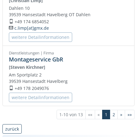
[Christian Limp]
Dahlen 10
39539
Hansestadt Havelberg
OT Dahlen
+49 174 6854052
Mobil:
c.limp[at]gmx.de
E-Mail:
weitere Detailinformationen
Dienstleistungen | Firma
Montageservice GbR
[Steven Kirchner]
Am Sportplatz 2
39539
Hansestadt Havelberg
+49 178 2049076
Mobil:
weitere Detailinformationen
1-10 von 13
««
«
1
2
»
»»
zurück