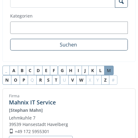
Such
Kategorien
Suchen
_
A
B
C
D
E
F
G
H
I
J
K
L
M
N
O
P
Q
R
S
T
U
V
W
X
Y
Z
#
Firma
Mahnix IT Service
[Stephan Mahn]
Lehmkuhle 7
39539
Hansestadt Havelberg
+49 172 5955301
Mobil: