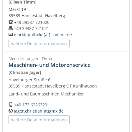
[Eileen Timm]
Markt 19
39539
Hansestadt Havelberg
+49 39387 721020
Telefon:
+49 39387 721021
Fax:
marktapotheke[at]t-online.de
E-Mail:
weitere Detailinformationen
Dienstleistungen | Firma
Maschinen- und Motorenservice
[Christian Jager]
Havelberger Straße 6
39539
Hansestadt Havelberg
OT Kuhlhausen
Land- und Baumaschinen Mechaniker
+49 173 6226329
Mobil:
jager.christian[at]gmx.de
WWW:
weitere Detailinformationen