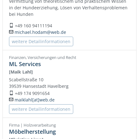
Vermittlung von theoretischem und praktischem Wissen
in der Hundeerziehung, Lösen von Verhaltensproblemen
bei Hunden
+49 160 94111194
Mobil:
michael.hodam@web.de
E-Mail:
weitere Detailinformationen
Finanzen, Versicherungen und Recht
ML Services
[Maik Lahl]
Scabellstraße 10
39539
Hansestadt Havelberg
+49 174 9091654
Mobil:
maiklahl[at]web.de
E-Mail:
weitere Detailinformationen
Firma | Holzverarbeitung
Möbelherstellung