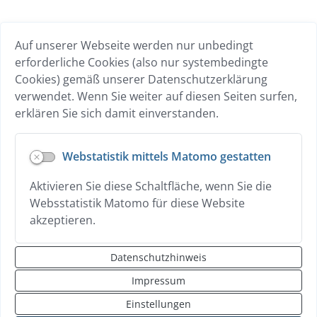
INTERESSANTE LINKS
Auf unserer Webseite werden nur unbedingt
Breitband
erforderliche Cookies (also nur systembedingte
Übersicht Gewerbebetriebe
Cookies) gemäß unserer Datenschutzerklärung
Wohnen
verwendet. Wenn Sie weiter auf diesen Seiten surfen,
erklären Sie sich damit einverstanden.
Datenschutz
Webstatistik mittels Matomo gestatten
Hilfe zur Vorlesen-Funktion
Aktivieren Sie diese Schaltfläche, wenn Sie die
Erklärung zur Barrierefreiheit
Websstatistik Matomo für diese Website
Impressum
akzeptieren.
Kontakt
Datenschutzhinweis
Sitemap
Impressum
Login
Einstellungen