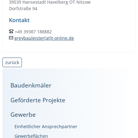
39539 Hansestadt Havelberg OT Nitzow
Dorfstraße 94
Kontakt
+49 39387 188882
Telefon:
greybauleister[at]t-online.de
E-Mail:
zurück
Baudenkmäler
Geförderte Projekte
Gewerbe
Einheitlicher Ansprechpartner
Gewerbeflächen