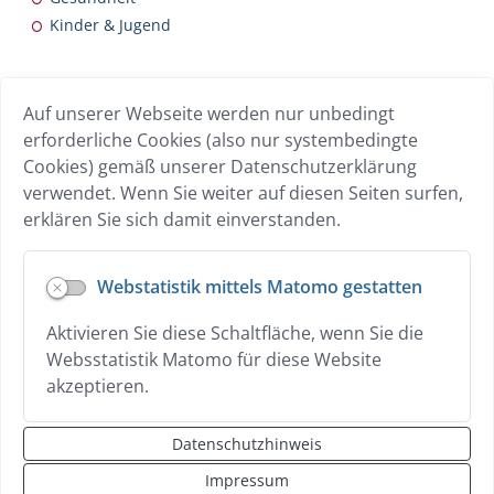
Kinder & Jugend
INTERESSANTE LINKS
Auf unserer Webseite werden nur unbedingt
Breitband
erforderliche Cookies (also nur systembedingte
Übersicht Gewerbebetriebe
Cookies) gemäß unserer Datenschutzerklärung
Wohnen
verwendet. Wenn Sie weiter auf diesen Seiten surfen,
erklären Sie sich damit einverstanden.
Datenschutz
Webstatistik mittels Matomo gestatten
Hilfe zur Vorlesen-Funktion
Aktivieren Sie diese Schaltfläche, wenn Sie die
Erklärung zur Barrierefreiheit
Websstatistik Matomo für diese Website
Impressum
akzeptieren.
Kontakt
Datenschutzhinweis
Sitemap
Impressum
Login