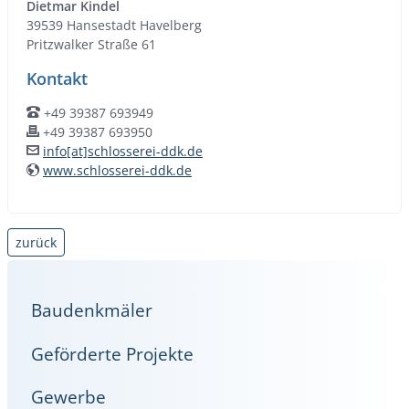
Dietmar Kindel
39539 Hansestadt Havelberg
Pritzwalker Straße 61
Kontakt
+49 39387 693949
Telefon:
+49 39387 693950
Fax:
info[at]schlosserei-ddk.de
E-Mail:
www.schlosserei-ddk.de
WWW:
zurück
Baudenkmäler
Geförderte Projekte
Gewerbe