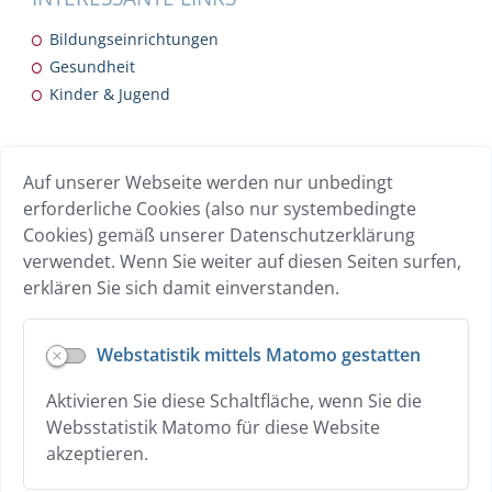
Bildungseinrichtungen
Gesundheit
Kinder & Jugend
INTERESSANTE LINKS
Auf unserer Webseite werden nur unbedingt
Breitband
erforderliche Cookies (also nur systembedingte
Übersicht Gewerbebetriebe
Cookies) gemäß unserer Datenschutzerklärung
Wohnen
verwendet. Wenn Sie weiter auf diesen Seiten surfen,
erklären Sie sich damit einverstanden.
Datenschutz
Webstatistik mittels Matomo gestatten
Hilfe zur Vorlesen-Funktion
Aktivieren Sie diese Schaltfläche, wenn Sie die
Erklärung zur Barrierefreiheit
Websstatistik Matomo für diese Website
Impressum
akzeptieren.
Kontakt